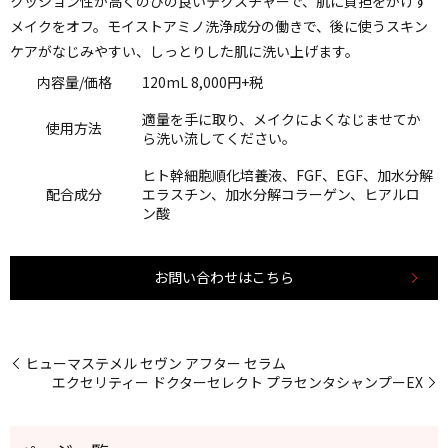
クッション性が高くのびの良いテクスチャーで、肌に負担をかけず
メイクをオフ。モイストアミノ洗浄成分の働きで、後に使うスキン
ケアがなじみやすい、しっとりした肌に洗い上げます。
内容量/価格
120mL
8,000
円+税
適量を手に取り、メイクによくなじませてか
使用方法
ら洗い流してください。
ヒト幹細胞順化培養液、FGF、EGF、加水分解
配合成分
エラスチン、加水分解コラーゲン、ヒアルロ
ン酸
お問い合わせはこちら
ヒューマステメル セヴン アフター セラム
エクセリティー ドクターセレクト プラセンタシャンプーEX